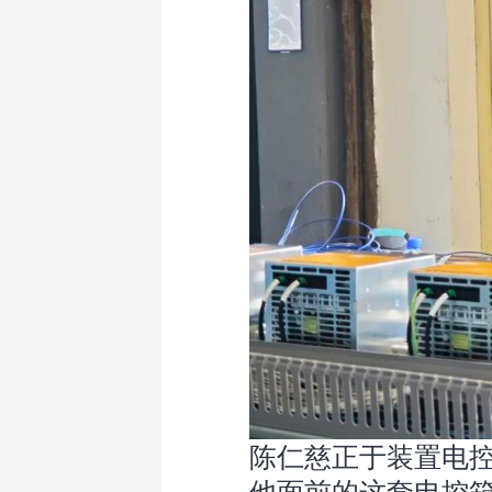
陈仁慈正于装置电