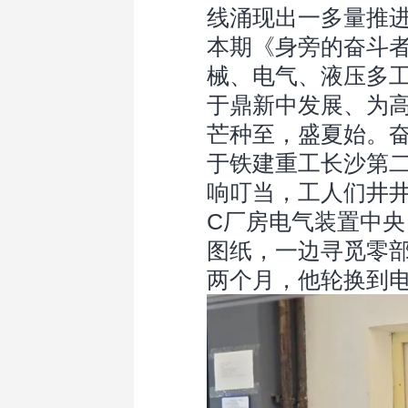
线涌现出一多量推
本期《身旁的奋斗
械、电气、液压多
于鼎新中发展、为
芒种至，盛夏始。
于铁建重工长沙第
响叮当，工人们井
C厂房电气装置中
图纸，一边寻觅零
两个月，他轮换到