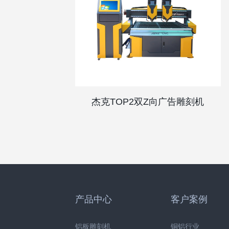
杰克TOP2双Z向广告雕刻机
产品中心
客户案例
铝板雕刻机
铜铝行业